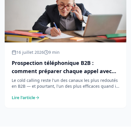
16 juillet 2026
9 min
Prospection téléphonique B2B :
comment préparer chaque appel avec
l'IA pour convertir plus
Le cold calling reste l'un des canaux les plus redoutés
en B2B — et pourtant, l'un des plus efficaces quand il
est bien préparé. Voici comment l'IA transforme votre
Lire l'article
préparation d'appel en 30 secondes.