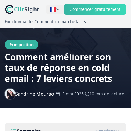
Clic
Sight
Commencer gratuitement
Fonctionnalités
Comment ça marche
Tarifs
Accueil
Blog
Prospection
Prospection
Comment améliorer son
taux de réponse en cold
email : 7 leviers concrets
Sandrine Mourao
·
·
12 mai 2026
10 min
de lecture
8
sections