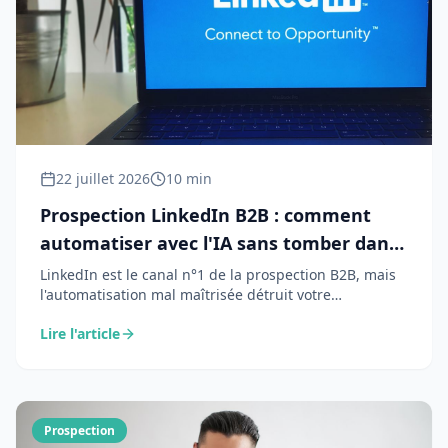
22 juillet 2026
10 min
Prospection LinkedIn B2B : comment
automatiser avec l'IA sans tomber dans
le spam
LinkedIn est le canal n°1 de la prospection B2B, mais
l'automatisation mal maîtrisée détruit votre
réputation. Voici comment l'IA permet de
Lire l'article
personnaliser à l'échelle sans sacrifier l'authenticité.
Prospection