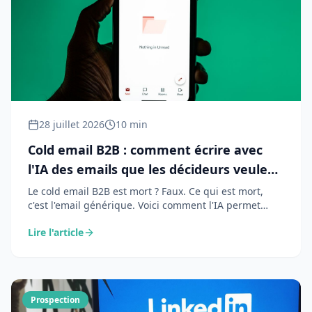
28 juillet 2026
10 min
Cold email B2B : comment écrire avec
l'IA des emails que les décideurs veulent
lire
Le cold email B2B est mort ? Faux. Ce qui est mort,
c'est l'email générique. Voici comment l'IA permet
d'écrire des emails personnalisés, contextuels et
Lire l'article
pertinents qui génèrent des taux de réponse de 15 à
30%.
Prospection