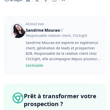
RÉDIGÉ PAR
Sandrine Mourao
Responsable relation client, ClicSight
Sandrine Mourao est experte en expérience
client, génération de leads et prospection
B2B. Responsable de la relation client chez
ClicSight, elle accompagne depuis plusieurs
années les entreprises dans l'optimisation
Lire la suite
de leurs stratégies marketing et
commerciales, de l'identification des
prospects jusqu'à l'adoption des solutions et
à la performance business. Son parcours
couvre le marketing digital, le product
Prêt à transformer votre
management, la communication, la vente
prospection ?
complexe et l'accompagnement de grands
comptes. Diplômée de l'ESSEC Business