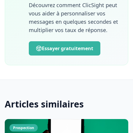
School et également enseignante en e-
Découvrez comment ClicSight peut
marketing, elle partage une approche à la
vous aider à personnaliser vos
fois stratégique, pédagogique et
messages en quelques secondes et
opérationnelle des enjeux d'acquisition,
multiplier vos taux de réponse.
d'innovation et d'alignement entre les
équipes marketing, commerciales et
customer success.
Essayer gratuitement
Articles similaires
Prospection