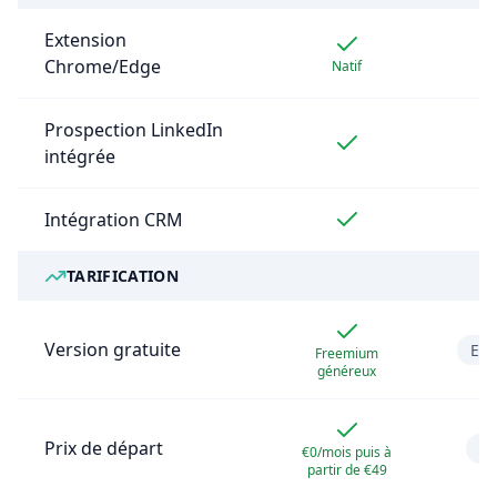
Extension
Chrome/Edge
Natif
Prospection LinkedIn
intégrée
Intégration CRM
TARIFICATION
Version gratuite
Ess
Freemium
généreux
Prix de départ
€7
€0/mois puis à
partir de €49