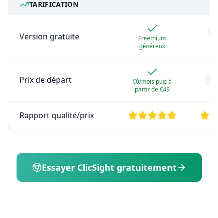
TARIFICATION
E
Version gratuite
Freemium
j
généreux
Prix de départ
€3
€0/mois puis à
partir de €49
Rapport qualité/prix
Essayer ClicSight gratuitement