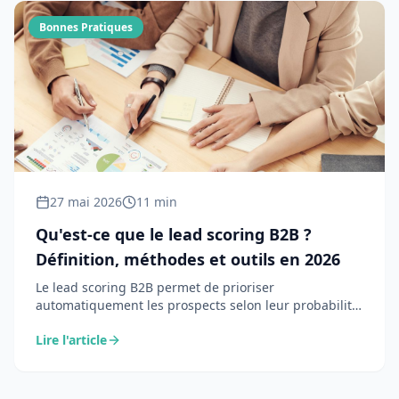
Bonnes Pratiques
27 mai 2026
11 min
Qu'est-ce que le lead scoring B2B ?
Définition, méthodes et outils en 2026
Le lead scoring B2B permet de prioriser
automatiquement les prospects selon leur probabilité
d'achat. Définition claire, méthodes concrètes et
Lire l'article
panorama des outils — tout ce que les équipes
commerciales et marketing doivent savoir en 2026.