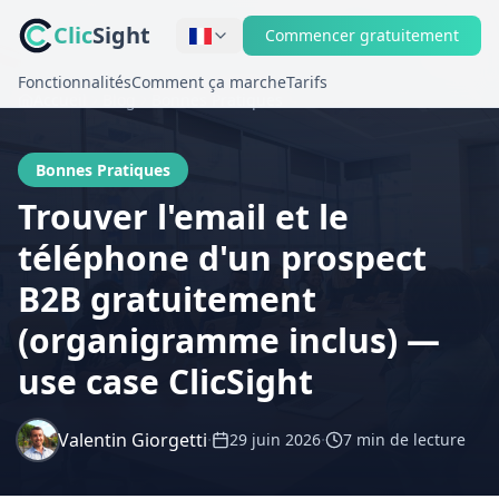
Clic
Sight
Commencer gratuitement
Fonctionnalités
Comment ça marche
Tarifs
Accueil
Blog
Bonnes Pratiques
Bonnes Pratiques
Trouver l'email et le
téléphone d'un prospect
B2B gratuitement
(organigramme inclus) —
use case ClicSight
Valentin Giorgetti
·
·
29 juin 2026
7 min
de lecture