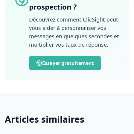
prospection ?
marketing digital, génération de leads,
marketing automation et développement de
produits SaaS, il porte une approche
Découvrez comment ClicSight peut
résolument pragmatique de l'innovation. À
vous aider à personnaliser vos
travers ses articles, Valentin partage des
messages en quelques secondes et
méthodes concrètes pour améliorer
multiplier vos taux de réponse.
l'expérience utilisateur, exploiter
efficacement la data B2B et transformer les
technologies d'IA en leviers opérationnels
Essayer gratuitement
de croissance.
Articles similaires