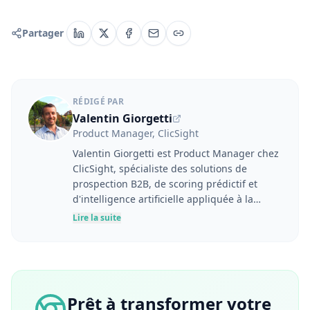
Partager
RÉDIGÉ PAR
Valentin Giorgetti
Product Manager, ClicSight
Valentin Giorgetti est Product Manager chez
ClicSight, spécialiste des solutions de
prospection B2B, de scoring prédictif et
d'intelligence artificielle appliquée à la
performance commerciale. À l'interface
Lire la suite
entre les besoins utilisateurs, la stratégie
produit et les enjeux business, il conçoit des
outils destinés à aider les équipes
marketing et commerciales à mieux
identifier, comprendre et engager leurs
Prêt à transformer votre
prospects. Fort d'une expérience en