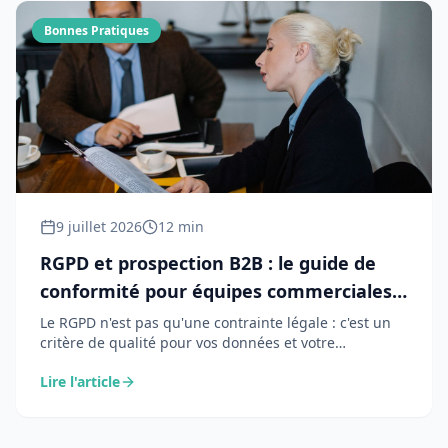
Bonnes Pratiques
9 juillet 2026
12 min
RGPD et prospection B2B : le guide de
conformité pour équipes commerciales
en 2026
Le RGPD n'est pas qu'une contrainte légale : c'est un
critère de qualité pour vos données et votre
réputation. Ce guide détaille les 6 obligations qui
Lire l'article
comptent pour la prospection B2B, les bases légales
d'utilisation, et une checklist pratique pour rester
conforme sans freiner votre commercial.