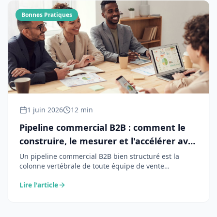
Bonnes Pratiques
1 juin 2026
12 min
Pipeline commercial B2B : comment le
construire, le mesurer et l'accélérer avec
l'IA
Un pipeline commercial B2B bien structuré est la
colonne vertébrale de toute équipe de vente
performante. De la définition des étapes à la vélocité
Lire l'article
par stade, voici comment construire, piloter et
accélérer votre pipeline — avec l'appui de l'IA.