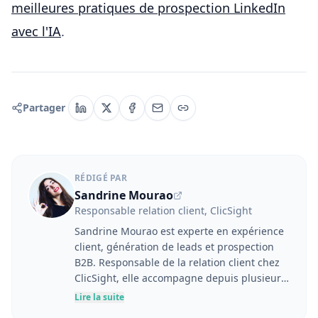
meilleures pratiques de prospection LinkedIn
avec l'IA
.
Partager
RÉDIGÉ PAR
Sandrine Mourao
Responsable relation client, ClicSight
Sandrine Mourao est experte en expérience
client, génération de leads et prospection
B2B. Responsable de la relation client chez
ClicSight, elle accompagne depuis plusieurs
années les entreprises dans l'optimisation
Lire la suite
de leurs stratégies marketing et