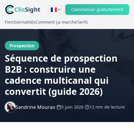
Clic
Sight
Commencer gratuitement
Fonctionnalités
Comment ça marche
Tarifs
Accueil
Blog
Prospection
Prospection
Séquence de prospection
B2B : construire une
cadence multicanal qui
convertit (guide 2026)
Sandrine Mourao
·
·
5 juin 2026
12 min
de lecture