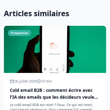
Articles similaires
Prospection
28 juillet 2026
10 min
Cold email B2B : comment écrire avec
l'IA des emails que les décideurs veulent
lire
Le cold email B2B est mort ? Faux. Ce qui est mort,
c'est l'email générique. Voici comment l'IA permet