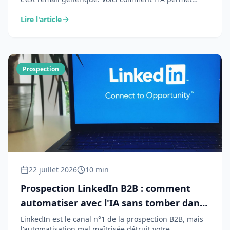
d'écrire des emails personnalisés, contextuels et
Lire l'article
pertinents qui génèrent des taux de réponse de 15 à
30%.
Prospection
22 juillet 2026
10 min
Prospection LinkedIn B2B : comment
automatiser avec l'IA sans tomber dans
le spam
LinkedIn est le canal n°1 de la prospection B2B, mais
l'automatisation mal maîtrisée détruit votre