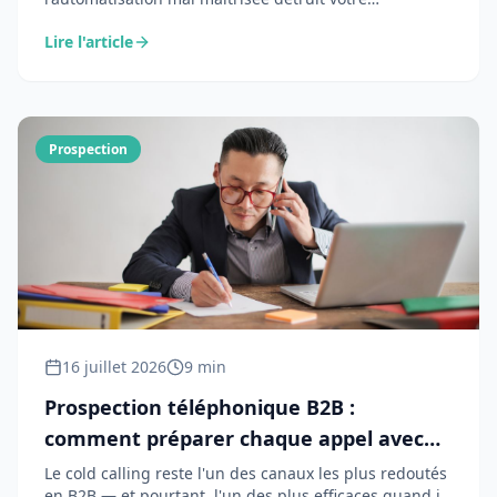
réputation. Voici comment l'IA permet de
Lire l'article
personnaliser à l'échelle sans sacrifier l'authenticité.
Prospection
16 juillet 2026
9 min
Prospection téléphonique B2B :
comment préparer chaque appel avec
l'IA pour convertir plus
Le cold calling reste l'un des canaux les plus redoutés
en B2B — et pourtant, l'un des plus efficaces quand il