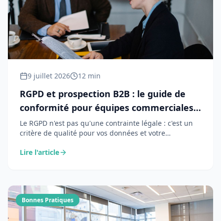
9 juillet 2026
12 min
RGPD et prospection B2B : le guide de
conformité pour équipes commerciales
en 2026
Le RGPD n'est pas qu'une contrainte légale : c'est un
critère de qualité pour vos données et votre
réputation. Ce guide détaille les 6 obligations qui
Lire l'article
comptent pour la prospection B2B, les bases légales
d'utilisation, et une checklist pratique pour rester
conforme sans freiner votre commercial.
Bonnes Pratiques