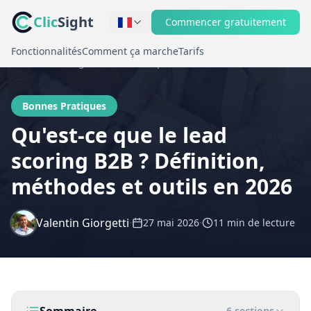
Clic
Sight
Commencer gratuitement
Fonctionnalités
Comment ça marche
Tarifs
Accueil
Blog
Bonnes Pratiques
Bonnes Pratiques
Qu'est-ce que le lead
scoring B2B ? Définition,
méthodes et outils en 2026
Valentin Giorgetti
·
·
27 mai 2026
11 min
de lecture
6
sections