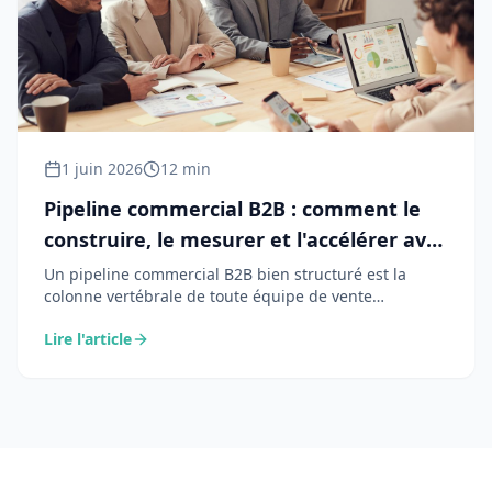
1 juin 2026
12 min
Pipeline commercial B2B : comment le
construire, le mesurer et l'accélérer avec
l'IA
Un pipeline commercial B2B bien structuré est la
colonne vertébrale de toute équipe de vente
performante. De la définition des étapes à la vélocité
Lire l'article
par stade, voici comment construire, piloter et
accélérer votre pipeline — avec l'appui de l'IA.