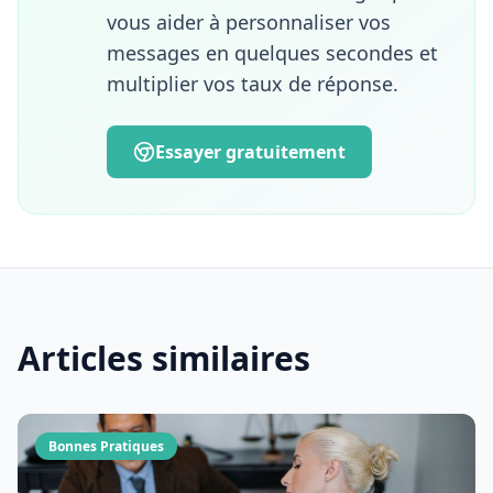
résolument pragmatique de l'innovation. À
vous aider à personnaliser vos
travers ses articles, Valentin partage des
messages en quelques secondes et
méthodes concrètes pour améliorer
multiplier vos taux de réponse.
l'expérience utilisateur, exploiter
efficacement la data B2B et transformer les
technologies d'IA en leviers opérationnels
Essayer gratuitement
de croissance.
Articles similaires
Bonnes Pratiques