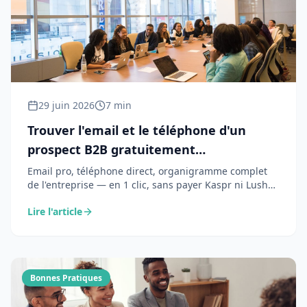
29 juin 2026
7 min
Trouver l'email et le téléphone d'un
prospect B2B gratuitement
(organigramme inclus) — use case
Email pro, téléphone direct, organigramme complet
de l'entreprise — en 1 clic, sans payer Kaspr ni Lusha.
ClicSight
Voici comment l'extension Chrome ClicSight le rend
Lire l'article
possible gratuitement, et pourquoi c'est aussi
conforme RGPD que les solutions payantes.
Bonnes Pratiques