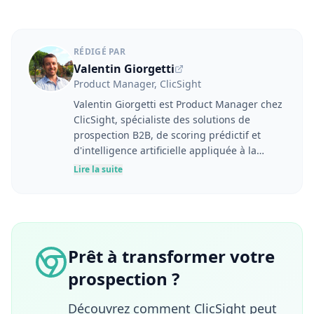
RÉDIGÉ PAR
Valentin Giorgetti
Product Manager, ClicSight
Valentin Giorgetti est Product Manager chez
ClicSight, spécialiste des solutions de
prospection B2B, de scoring prédictif et
d'intelligence artificielle appliquée à la
performance commerciale. À l'interface
Lire la suite
entre les besoins utilisateurs, la stratégie
produit et les enjeux business, il conçoit des
outils destinés à aider les équipes
marketing et commerciales à mieux
identifier, comprendre et engager leurs
Prêt à transformer votre
prospects. Fort d'une expérience en
prospection ?
marketing digital, génération de leads,
marketing automation et développement de
produits SaaS, il porte une approche
Découvrez comment ClicSight peut