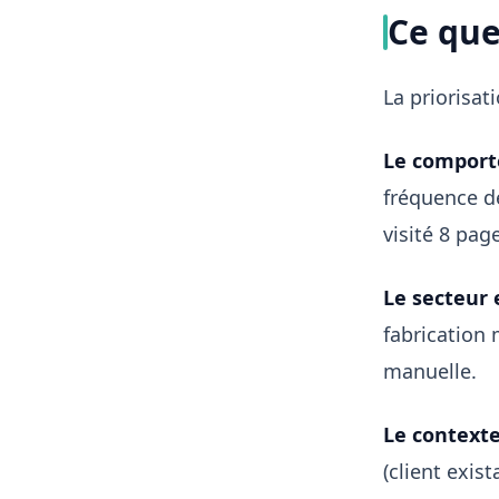
Ce que
La priorisat
Le comport
fréquence de
visité 8 pag
Le secteur e
fabrication 
manuelle.
Le context
(client exis