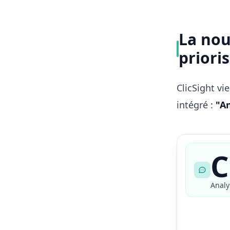
La nou
priori
ClicSight vi
intégré :
"An
C
Analy