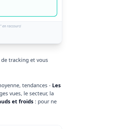
" en raccourci
 de tracking et vous
 moyenne, tendances -
Les
es vues, le secteur, la
auds et froids
: pour ne