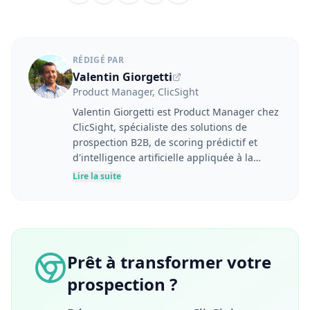
RÉDIGÉ PAR
Valentin Giorgetti
Product Manager, ClicSight
Valentin Giorgetti est Product Manager chez
ClicSight, spécialiste des solutions de
prospection B2B, de scoring prédictif et
d'intelligence artificielle appliquée à la
performance commerciale. À l'interface
Lire la suite
entre les besoins utilisateurs, la stratégie
produit et les enjeux business, il conçoit des
outils destinés à aider les équipes
marketing et commerciales à mieux
identifier, comprendre et engager leurs
Prêt à transformer votre
prospects. Fort d'une expérience en
prospection ?
marketing digital, génération de leads,
marketing automation et développement de
produits SaaS, il porte une approche