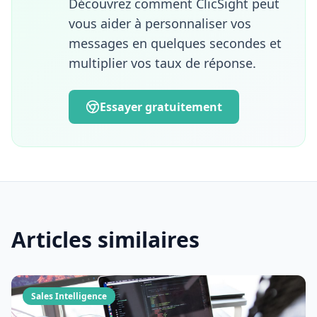
Découvrez comment ClicSight peut
résolument pragmatique de l'innovation. À
vous aider à personnaliser vos
travers ses articles, Valentin partage des
messages en quelques secondes et
méthodes concrètes pour améliorer
multiplier vos taux de réponse.
l'expérience utilisateur, exploiter
efficacement la data B2B et transformer les
technologies d'IA en leviers opérationnels
Essayer gratuitement
de croissance.
Articles similaires
Sales Intelligence