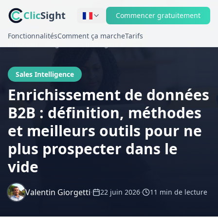
Clic
Sight
Commencer gratuitement
Fonctionnalités
Comment ça marche
Tarifs
Accueil
Blog
Sales Intelligence
Sales Intelligence
Enrichissement de données
B2B : définition, méthodes
et meilleurs outils pour ne
plus prospecter dans le
vide
Valentin Giorgetti
·
·
22 juin 2026
11 min
de lecture